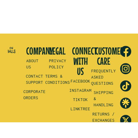
COMPANY
LEGAL
CONNECT
CUSTOMER
WITH
CARE
ABOUT
PRIVACY
US
POLICY
US
FREQUENTLY
CONTACT
TERMS &
ASKED
FACEBOOK
SUPPORT
CONDITIONS
QUESTIONS
INSTAGRAM
CORPORATE
SHIPPING
ORDERS
&
TIKTOK
HANDLING
LINKTREE
RETURNS /
EXCHANGES
REFUND
POLICY