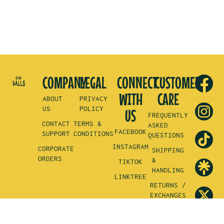
COMPANY
LEGAL
CONNECT
CUSTOMER
WITH
CARE
ABOUT
PRIVACY
US
POLICY
US
FREQUENTLY
CONTACT
TERMS &
ASKED
FACEBOOK
SUPPORT
CONDITIONS
QUESTIONS
INSTAGRAM
CORPORATE
SHIPPING
ORDERS
&
TIKTOK
HANDLING
LINKTREE
RETURNS /
EXCHANGES
REFUND
POLICY